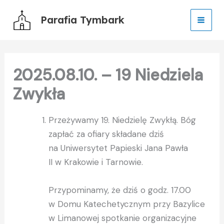
Przejdź
Parafia Tymbark
do
treści
2025.08.10. – 19 Niedziela
Zwykła
Przeżywamy 19. Niedzielę Zwykłą. Bóg
zapłać za ofiary składane dziś
na Uniwersytet Papieski Jana Pawła
II w Krakowie i Tarnowie.
Przypominamy, że dziś o godz. 17.00
w Domu Katechetycznym przy Bazylice
w Limanowej spotkanie organizacyjne